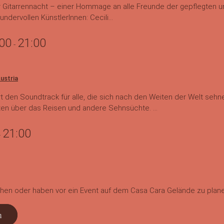
 Gitarrennacht – einer Hommage an alle Freunde der gepflegten und
ndervollen KünstlerInnen: Cecili...
:00
21:00
-
Austria
ert den Soundtrack für alle, die sich nach den Weiten der Welt seh
ten über das Reisen und andere Sehnsüchte. ...
21:00
-
en oder haben vor ein Event auf dem Casa Cara Gelände zu plan
n