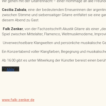
Wir gehen mit der Gitarrennacht – einer Hommage an alle Freunde 
Cecilia Zabala
, eine der bedeutenden Erneuerinnen der argentini
zwischen Stimme und siebensaitiger Gitarre entfaltet sie eine g
Mit
diesem Abend zu Gast.
dem
Falk Zenker
, von der Fachzeitschrift
Akustik Gitarre
als einer „de
Laden
Spiel zwischen Mittelalter, Flamenco, Weltmusikmoderne, Improvis
des
Videos
Unverwechselbare Klangwelten und persönliche musikalische Ges
akzeptieren
Sie die
Ein Konzertabend voller Klangfarben, Begegnung und musikalisch
Datenschutzerklärung
von
Ab 16.00 gibt es unter Mitwirkung der Künstler bereist einen be
YouTube.
Mehr
erfahren
Video
laden
www.falk-zenker.de
YouTube