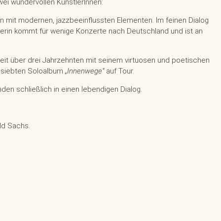
wei wundervollen KünstlerInnen:
ln mit modernen, jazzbeeinflussten Elementen. Im feinen Dialog
tlerin kommt für wenige Konzerte nach Deutschland und ist an
 seit über drei Jahrzehnten mit seinem virtuosen und poetischen
em siebten Soloalbum
„Innenwege“
auf Tour.
n schließlich in einen lebendigen Dialog.
ld Sachs.