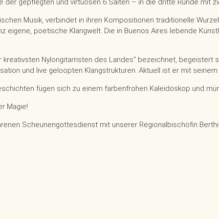
der gepflegten und virtuosen 6 Saiten – in die dritte Runde mit z
schen Musik, verbindet in ihren Kompositionen traditionelle Wurze
anz eigene, poetische Klangwelt. Die in Buenos Aires lebende Küns
r kreativsten Nylongitarristen des Landes“ bezeichnet, begeistert
ation und live geloopten Klangstrukturen. Aktuell ist er mit sein
chichten fügen sich zu einem farbenfrohen Kaleidoskop und münde
er Magie!
rührenen Scheunengottesdienst mit unserer Regionalbischöfin Berthi